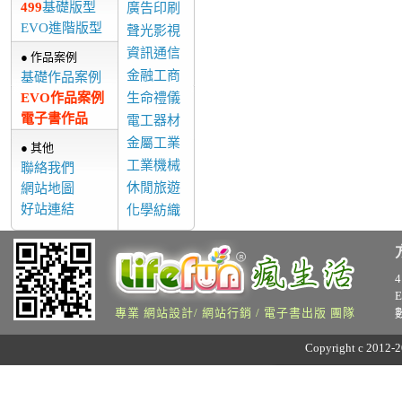
499
基礎版型
廣告印刷
EVO進階版型
聲光影視
資訊通信
● 作品案例
金融工商
基礎作品案例
EVO作品案例
生命禮儀
電子書作品
電工器材
金屬工業
● 其他
工業機械
聯絡我們
休閒旅遊
網站地圖
好站連結
化學紡織
專業 網站設計/ 網站行銷 / 電子書出版 團隊
Copyright c 2012-