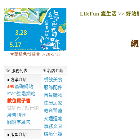
LifeFun 瘋生活 >> 好
網
宜蘭綠色博覽會 3/28-5/17
服務列表
名店介紹
● 方案介紹
餐飲美食
499
基礎網站
服飾配件
EVO進階網站
百貨購物
數位電子書
住屋居家
微網頁 / 站行銷
教育醫療
廣告刊登
交通運輸
關鍵字廣告
事務文具
環境保護
● 版型介紹